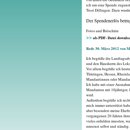
ich um eine Spende zuguns
Trost Dillingen. Dazu wurd
Der Spendenerlös betru
Fotos und Bröschüre
>>
als PDF- Datei downlo
Rede 30. März 2012 von M
Ich begrüße die Landtagsab
und den Hausherrn des Loksc
Vor allem begrüße ich heu
Thüringen, Hessen, Rheinlan
Mandantinnen oder Mandant
Ich habe mit einer Ausnah
Mandanten mit 10jähriger, 1
wird.
Außerdem begrüße ich recht
mich immer unterstützt hab
aber besonders meine Ehefr
vergangenen 20 Jahren ihre
vieles erdulden mussten, was
umsonst selbst und ständig.