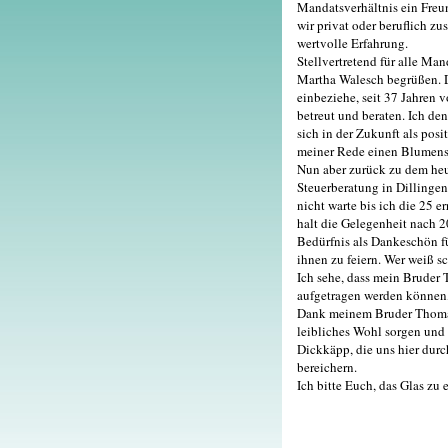
Mandatsverhältnis ein Freun
wir privat oder beruflich z
wertvolle Erfahrung.
Stellvertretend für alle Ma
Martha Walesch begrüßen. D
einbeziehe, seit 37 Jahren 
betreut und beraten. Ich de
sich in der Zukunft als pos
meiner Rede einen Blumens
Nun aber zurück zu dem heu
Steuerberatung in Dillingen
nicht warte bis ich die 25 e
halt die Gelegenheit nach 2
Bedürfnis als Dankeschön f
ihnen zu feiern. Wer weiß 
Ich sehe, dass mein Bruder 
aufgetragen werden können,
Dank meinem Bruder Thomas 
leibliches Wohl sorgen und 
Dickkäpp, die uns hier durc
bereichern.
Ich bitte Euch, das Glas zu