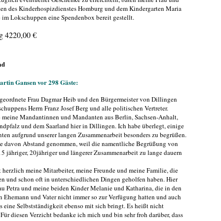
ten des Kinderhospizdienstes Homburg und dem Kindergarten Maria
e im Lokschuppen eine Spendenbox bereit gestellt.
g 4220,00 €
ad
artin Gansen vor 298 Gäste:
geordnete Frau Dagmar Heib und den Bürgermeister von Dillingen
huppens Herrn Franz Josef Berg und alle politischen Vertreter.
te meine Mandantinnen und Mandanten aus Berlin, Sachsen-Anhalt,
dpfalz und dem Saarland hier in Dillingen. Ich habe überlegt, einige
en aufgrund unserer langen Zusammenarbeit besonders zu begrüßen.
me davon Abstand genommen, weil die namentliche Begrüßung von
5 jähriger, 20jähriger und längerer Zusammenarbeit zu lange dauern
 herzlich meine Mitarbeiter, meine Freunde und meine Familie, die
en und schon oft in unterschiedlichen Dingen geholfen haben. Hier
au Petra und meine beiden Kinder Melanie und Katharina, die in den
n Ehemann und Vater nicht immer so zur Verfügung hatten und auch
 eine Selbstständigkeit ebenso mit sich bringt. Es heißt nicht
 Für diesen Verzicht bedanke ich mich und bin sehr froh darüber, dass