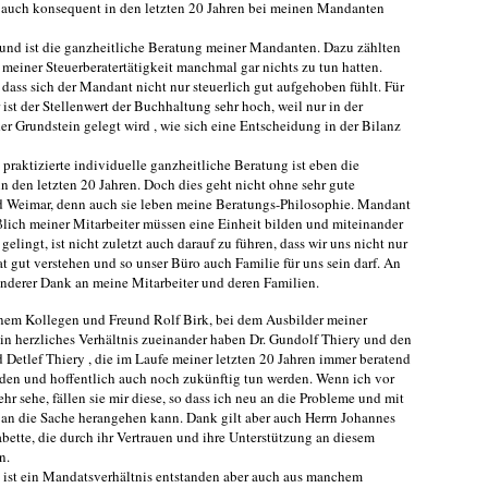
 auch konsequent in den letzten 20 Jahren bei meinen Mandanten
 und ist die ganzheitliche Beratung meiner Mandanten. Dazu zählten
t meiner Steuerberatertätigkeit manchmal gar nichts zu tun hatten.
 dass sich der Mandant nicht nur steuerlich gut aufgehoben fühlt. Für
ist der Stellenwert der Buchhaltung sehr hoch, weil nur in der
 Grundstein gelegt wird , wie sich eine Entscheidung in der Bilanz
raktizierte individuelle ganzheitliche Beratung ist eben die
n den letzten 20 Jahren. Doch dies geht nicht ohne sehr gute
nd Weimar, denn auch sie leben meine Beratungs-Philosophie. Mandant
ßlich meiner Mitarbeiter müssen eine Einheit bilden und miteinander
gelingt, ist nicht zuletzt auch darauf zu führen, dass wir uns nicht nur
at gut verstehen und so unser Büro auch Familie für uns sein darf. An
onderer Dank an meine Mitarbeiter und deren Familien.
nem Kollegen und Freund Rolf Birk, bei dem Ausbilder meiner
 ein herzliches Verhältnis zueinander haben Dr. Gundolf Thiery und den
Detlef Thiery , die im Laufe meiner letzten 20 Jahren immer beratend
nden und hoffentlich auch noch zukünftig tun werden. Wenn ich vor
r sehe, fällen sie mir diese, so dass ich neu an die Probleme und mit
an die Sache herangehen kann. Dank gilt aber auch Herrn Johannes
bette, die durch ihr Vertrauen und ihre Unterstützung an diesem
n.
 ist ein Mandatsverhältnis entstanden aber auch aus manchem