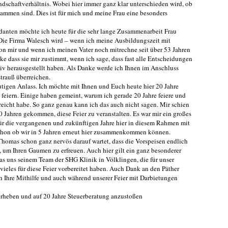
dschaftverhältnis. Wobei hier immer ganz klar unterschieden wird, ob
usammen sind. Dies ist für mich und meine Frau eine besonders
ndanten möchte ich heute für die sehr lange Zusammenarbeit Frau
ie Firma Walesch wird – wenn ich meine Ausbildungszeit mit
von mir und wenn ich meinen Vater noch mitrechne seit über 53 Jahren
nke dass sie mir zustimmt, wenn ich sage, dass fast alle Entscheidungen
itiv herausgestellt haben. Als Danke werde ich Ihnen im Anschluss
trauß überreichen.
tigen Anlass. Ich möchte mit Ihnen und Euch heute hier 20 Jahre
 feiern. Einige haben gemeint, warum ich gerade 20 Jahre feiere und
rreicht habe. So ganz genau kann ich das auch nicht sagen. Mir schien
0 Jahren gekommen, diese Feier zu veranstalten. Es war mir ein großes
ür die vergangenen und zukünftigen Jahre hier in diesem Rahmen mit
schon ob wir in 5 Jahren erneut hier zusammenkommen können.
Thomas schon ganz nervös darauf wartet, dass die Vorspeisen endlich
 um Ihren Gaumen zu erfreuen. Auch hier gilt ein ganz besonderer
uns seinem Team der SHG Klinik in Völklingen, die für unser
vieles für diese Feier vorbereitet haben. Auch Dank an den Päther
h Ihre Mithilfe und auch während unserer Feier mit Darbietungen
 erheben und auf 20 Jahre Steuerberatung anzustoßen