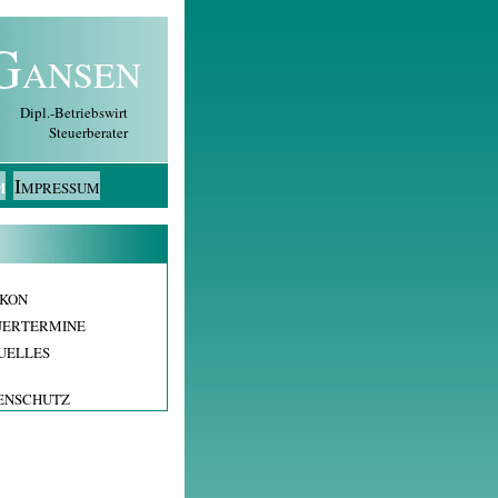
G
ANSEN
Dipl.-Betriebswirt
Steuerberater
I
M
MPRESSUM
IKON
UERTERMINE
UELLES
ENSCHUTZ