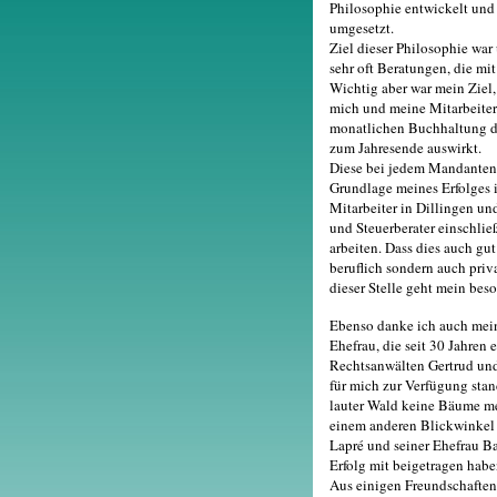
Philosophie entwickelt und
umgesetzt.
Ziel dieser Philosophie war
sehr oft Beratungen, die mi
Wichtig aber war mein Ziel,
mich und meine Mitarbeiter 
monatlichen Buchhaltung der
zum Jahresende auswirkt.
Diese bei jedem Mandanten p
Grundlage meines Erfolges i
Mitarbeiter in Dillingen u
und Steuerberater einschlie
arbeiten. Dass dies auch gut 
beruflich sondern auch priv
dieser Stelle geht mein bes
Ebenso danke ich auch mei
Ehefrau, die seit 30 Jahren
Rechtsanwälten Gertrud und 
für mich zur Verfügung sta
lauter Wald keine Bäume meh
einem anderen Blickwinkel 
Lapré und seiner Ehefrau Ba
Erfolg mit beigetragen habe
Aus einigen Freundschaften