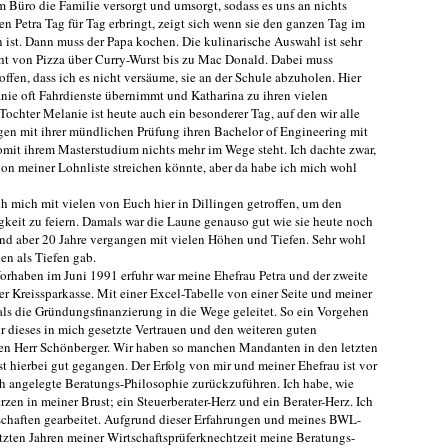
 im Büro die Familie versorgt und umsorgt, sodass es uns an nichts
n Petra Tag für Tag erbringt, zeigt sich wenn sie den ganzen Tag im
ist. Dann muss der Papa kochen. Die kulinarische Auswahl ist sehr
cht von Pizza über Curry-Wurst bis zu Mac Donald. Dabei muss
ffen, dass ich es nicht versäume, sie an der Schule abzuholen. Hier
anie oft Fahrdienste übernimmt und Katharina zu ihren vielen
Tochter Melanie ist heute auch ein besonderer Tag, auf den wir alle
rgen mit ihrer mündlichen Prüfung ihren Bachelor of Engineering mit
omit ihrem Masterstudium nichts mehr im Wege steht. Ich dachte zwar,
on meiner Lohnliste streichen könnte, aber da habe ich mich wohl
h mich mit vielen von Euch hier in Dillingen getroffen, um den
keit zu feiern. Damals war die Laune genauso gut wie sie heute noch
ind aber 20 Jahre vergangen mit vielen Höhen und Tiefen. Sehr wohl
en als Tiefen gab.
orhaben im Juni 1991 erfuhr war meine Ehefrau Petra und der zweite
r Kreissparkasse. Mit einer Excel-Tabelle von einer Seite und meiner
ls die Gründungsfinanzierung in die Wege geleitet. So ein Vorgehen
ür dieses in mich gesetzte Vertrauen und den weiteren guten
en Herr Schönberger. Wir haben so manchen Mandanten in den letzten
ist hierbei gut gegangen. Der Erfolg von mir und meiner Ehefrau ist vor
ch angelegte Beratungs-Philosophie zurückzuführen. Ich habe, wie
rzen in meiner Brust; ein Steuerberater-Herz und ein Berater-Herz. Ich
schaften gearbeitet. Aufgrund dieser Erfahrungen und meines BWL-
tzten Jahren meiner Wirtschaftsprüferknechtzeit meine Beratungs-