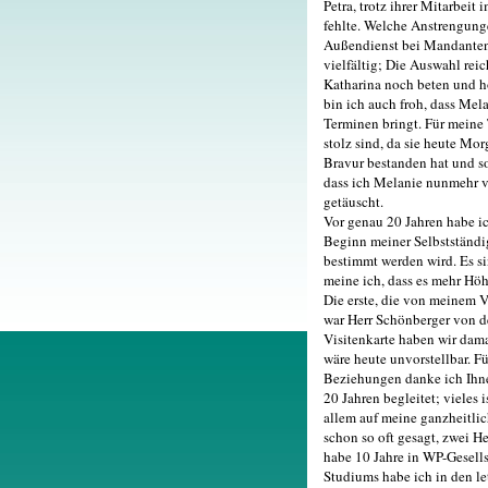
Petra, trotz ihrer Mitarbeit
fehlte. Welche Anstrengunge
Außendienst bei Mandanten 
vielfältig; Die Auswahl rei
Katharina noch beten und ho
bin ich auch froh, dass Mel
Terminen bringt. Für meine 
stolz sind, da sie heute Mo
Bravur bestanden hat und s
dass ich Melanie nunmehr v
getäuscht.
Vor genau 20 Jahren habe ic
Beginn meiner Selbstständig
bestimmt werden wird. Es s
meine ich, dass es mehr Höh
Die erste, die von meinem V
war Herr Schönberger von de
Visitenkarte haben wir dama
wäre heute unvorstellbar. F
Beziehungen danke ich Ihn
20 Jahren begleitet; vieles 
allem auf meine ganzheitli
schon so oft gesagt, zwei He
habe 10 Jahre in WP-Gesell
Studiums habe ich in den le