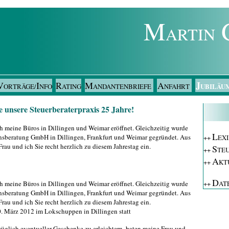
M
ARTIN
J
V
I
R
M
A
UBILÄU
ORTRÄGE/
NFO
ATING
ANDANTENBRIEFE
NFAHRT
 unsere Steuerberaterpraxis 25 Jahre!
h meine Büros in Dillingen und Weimar eröffnet. Gleichzeitig wurde
L
beratung GmbH in Dillingen, Frankfurt und Weimar gegründet. Aus
++
EX
au und ich Sie recht herzlich zu diesem Jahrestag ein.
S
++
TE
A
++
KT
D
h meine Büros in Dillingen und Weimar eröffnet. Gleichzeitig wurde
++
AT
beratung GmbH in Dillingen, Frankfurt und Weimar gegründet. Aus
au und ich Sie recht herzlich zu diesem Jahrestag ein.
0. März 2012 im Lokschuppen in Dillingen statt
glich eventueller Geschenke zu erleichtern, baten meine Frau und