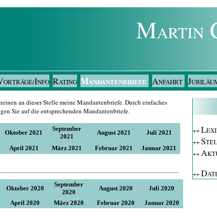
M
ARTIN
M
V
I
R
A
J
ANDANTENBRIEFE
ORTRÄGE/
NFO
ATING
NFAHRT
UBILÄU
heinen an dieser Stelle meine Mandantenbriefe. Durch einfaches
gen Sie auf die entsprechenden M
andantenbriefe.
L
September
++
EX
Oktober 2021
August 2021
Juli 2021
2021
S
++
TE
April 2021
März 2021
Februar 2021
Januar 2021
A
++
KT
D
++
AT
September
Oktober 2020
August 2020
Juli 2020
2020
April 2020
März 2020
Februar 2020
Januar 2020