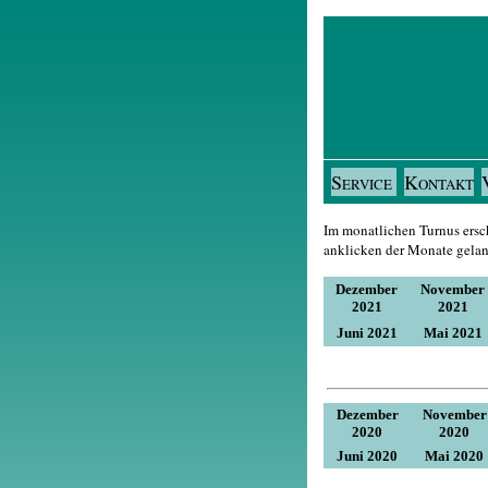
S
K
ERVICE
ONTAKT
Im monatlichen Turnus ersc
anklicken der Monate gelan
Dezember
November
2021
2021
Juni 2021
Mai 2021
Dezember
November
2020
2020
Juni 2020
Mai 2020