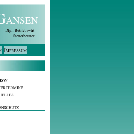
G
ANSEN
Dipl.-Betriebswirt
Steuerberater
I
M
MPRESSUM
IKON
UERTERMINE
UELLES
ENSCHUTZ